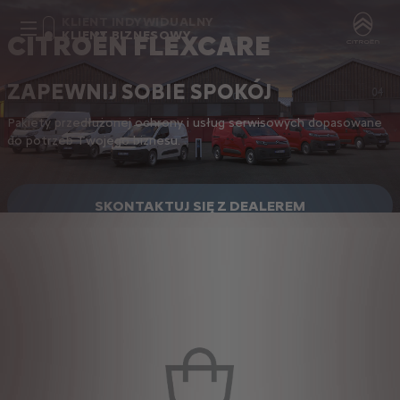
KLIENT INDYWIDUALNY
KLIENT BIZNESOWY
CITROËN FLEXCARE
ZAPEWNIJ SOBIE SPOKÓJ
Pakiety przedłużonej ochrony i usług serwisowych dopasowane
do potrzeb Twojego biznesu.
SKONTAKTUJ SIĘ Z DEALEREM