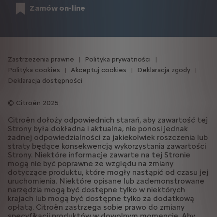
Zamów on-line
Zastrzeżenia prawne
Polityka prywatności
Polityka cookies
Akceptuj cookies
Deklaracja zgody
Deklaracja dostępności
Citroën 2025
Citroën dołoży odpowiednich starań, aby zawartość tej
Strony była dokładna i aktualna, nie ponosi jednak
żadnej odpowiedzialności za jakiekolwiek roszczenia lub
straty będące konsekwencją wykorzystania zawartości
Strony. Niektóre informacje zawarte na tej Stronie
mogą nie być poprawne ze względu na zmiany
dotyczące produktu, które mogły nastąpić od czasu jej
uruchomienia. Niektóre opisane lub zademonstrowane
narzędzia mogą być dostępne tylko w niektórych
krajach lub mogą być dostępne tylko za dodatkową
opłatą. Citroën zastrzega sobie prawo do zmiany
specyfikacji produktów w dowolnym momencie. Aby