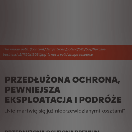
The image path: '/content/dam/citroen/poland/b2b/buy/flexcare-
business/v2/1920x1808-1.jpg' is not a valid image resource
PRZEDŁUŻONA OCHRONA,
PEWNIEJSZA
EKSPLOATACJA I PODRÓŻE
„Nie martwię się już nieprzewidzianymi kosztami”