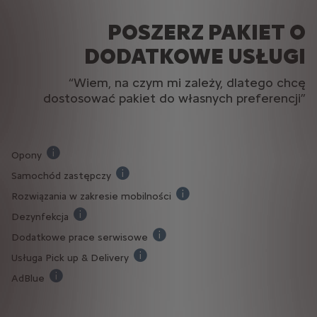
POSZERZ PAKIET O
DODATKOWE USŁUGI
“Wiem, na czym mi zależy, dlatego chcę
dostosować pakiet do własnych preferencji”
Opony
Usługa obejmuje naprawę przebitych opon lub ich wymianę
Samochód zastępczy
W przypadku kradzieżu, pożaru lub nieszcz
Rozwiązania w zakresie mobilności
Pakiet użytyczych rozwiązań 
Dezynfekcja
Ręczna dezynfekcja obejmująca skrupulatne wyczysz
Dodatkowe prace serwisowe
Specjalna uługa dla kierowców, kt
Usługa Pick up & Delivery
Przed wymaganą naprawą lub serwisem o
AdBlue
Obejmuje zużycie adblue (płynów oczyszczających spaliny)