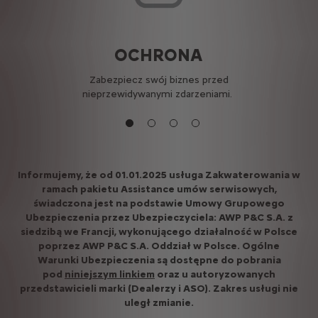
OCHRONA
P
katowe
Zabezpiecz swój biznes przed
Ro
ch
nieprzewidywanymi zdarzeniami.
m
Informujemy, że od 01.01.2025 usługa Zakwaterowania w
ramach pakietu Assistance umów serwisowych,
świadczona jest na podstawie Umowy Grupowego
Ubezpieczenia przez Ubezpieczyciela: AWP P&C S.A. z
siedzibą we Francji, wykonującego działalność w Polsce
poprzez AWP P&C S.A. Oddział w Polsce. Ogólne
Warunki Ubezpieczenia są dostępne do pobrania
pod
niniejszym linkiem
oraz u autoryzowanych
przedstawicieli marki (Dealerzy i ASO). Zakres usługi nie
uległ zmianie.