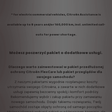
* for electric commercial vehicles, Citroën Assistance is
available up to 8 years and/or 160,000 km, incl. unlimited call-
outs for power shortage.
Możesz poszerzyć pakiet o dodatkowe usługi.
Dlaczego warto zainwestować w pakiet przedłużonej
ochrony Citroën FlexCare lub pakiet przeglądów dla
swojego samochodu?
Z naszymi pakietami wygodnie rozplanujesz koszty
utrzymania swojego Citroëna, a zawarte w nich dodatkowe
usługi zapewnią bezcenny spokój i komfort podróży.
Rekomendujemy wybór i zakup pakietu przy zamawianiu
nowego samochodu. Dzięki takiemu rozwiązaniu, Twój
samochód zostaje objęty ochroną od samego początku.
Możesz również wykupić pakiet w późniejszym terminie, ale