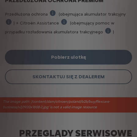
PRZEDŁUŻONA OCHRONA PREMIUM
Przedłużona ochrona
(obejmująca akumulator trakcyjny
Dodaktowa ochrona dla samochodu po upływie
) + Citroën Assistance
(obejmujący pomoc w
Gwarancja na 8 lat lub 160 km przebiegu z zachowaniem 70% pie
W przypadku awarii mechanicznej, ele
przypadku rozładowania akumulatora trakcyjnego
)
W przypadku awa
Pobierz ulotkę
SKONTAKTUJ SIĘ Z DEALEREM
The image path: '/content/dam/citroen/poland/b2b/buy/flexcare-
business/v2/1920x1808-2.jpg' is not a valid image resource
PRZEGLĄDY SERWISOWE