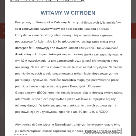
SKONTAKTUJ SIĘ Z DEALEREM
WITAMY W CITROEN
Korzystamy z plików cookie i/lub innych narzędzi śledzących („Narzędzia”) w
The image path: '/content/dam/citroen/poland/b2b/buy/flexcare-
celu zapewnienia użytkownikowi jak najlepszego komfortu podczas
business/v2/1920x1808-3.jpg' is not a valid image resource
korzystania z naszej strony internetowej. Dzięki nim możemy zapewnić
podstawowe funkcje, takie jak bezpieczeństwo, zarządzanie siecią oraz
dostępność. Poprawiają one również komfort korzystania i funkcjonalność
dzięki różnym funkcjom, takim jak rozpoznawanie języka czy zapamiętywanie
PAKIETY, KOMPLEKSOWA
wyników wyszukiwania, a tym samym podnoszą jakość oferowanych przez
OBSŁUGA
nas usług. Nasza strona internetowa może również wykorzystywać Narzędzia
podmiotów trzecich w celu prezentowania reklam lepiej dopasowanych do
„W biznesie istotna jest sprawna i kompleksowa
preferencji użytkownika. Niektóre Narzędzia mogą być przetwarzane przez
obsługa”
podmioty trzecie mające siedzibę poza Europejskim Obszarem
Gospodarczym (EOG), które nie zostały jeszcze objęte decyzją stwierdzającą
odpowiedni stopień ochrony wydaną przez właściwe europejskie organy
ochrony danych. W takim przypadku przekazanie danych odbywa się na
PEŁNA OBSŁUGA
podstawie zgody użytkownika, zgodnie z art. 49 ust. 1 lit. a RODO.
Przedłużona ochrona
(obejmująca akumulator trakcyjny
Aby dowiedzieć się więcej o Narzędziach, z których korzystamy, oraz o tym,
Dodaktowa ochrona dla samochodu po upływi
jak nimi zarządzać, proszę zapoznać się z naszą
„Polityką dotyczącą plików
) + przeglądy okresowe
+ Citroën Assistance