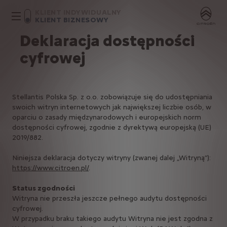
KLIENT INDYWIDUALNY
KLIENT BIZNESOWY
Deklaracja dostępności
cyfrowej
Stellantis Polska Sp. z o.o. zobowiązuje się do udostępniania
swoich witryn internetowych jak największej liczbie osób, w
oparciu o zasady międzynarodowych i europejskich norm
dostępności cyfrowej, zgodnie z dyrektywą europejską (UE)
2019/882.
Niniejsza deklaracja dotyczy witryny (zwanej dalej „Witryną”):
https://www.citroen.pl/
.
Status zgodności
Witryna nie przeszła jeszcze pełnego audytu dostępności
cyfrowej.
W przypadku braku takiego audytu Witryna nie jest zgodna z