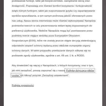
podstawowe funkcje, takie jak bezpieczeństwo, zarządzanie siecią oraz
lub usług witryny lub chcesz zgłosić błąd dostępności,
dostępność. Poprawiają one również komfort korzystania i funkcjonalność
możesz skontaktować się z naszym zespołem pod
dzięki różnym funkcjom, takim jak rozpoznawanie języka czy zapamiętywanie
następującym adresem:
wyników wyszukiwania, a tym samym podnoszą jakość oferowanych przez
E-mail:
dostepnosc@stellantis.com
nas usług. Nasza strona internetowa może również wykorzystywać Narzędzia
podmiotów trzecich w celu prezentowania reklam lepiej dopasowanych do
Aby ułatwić przetwarzanie Twojego żądania, podaj:
preferencji użytkownika. Niektóre Narzędzia mogą być przetwarzane przez
Dotyczącą witrynę (
https://www.citroen.pl/
)
podmioty trzecie mające siedzibę poza Europejskim Obszarem
Dokładny adres URL danej strony
Gospodarczym (EOG), które nie zostały jeszcze objęte decyzją stwierdzającą
Jasny opis problemu
odpowiedni stopień ochrony wydaną przez właściwe europejskie organy
Używaną przeglądarkę i system operacyjny
Wszelkie używane technologie wspomagające (np. czytnik
ochrony danych. W takim przypadku przekazanie danych odbywa się na
ekranu NVDA, VoiceOver...)
podstawie zgody użytkownika, zgodnie z art. 49 ust. 1 lit. a RODO.
Zobowiązujemy się do udzielenia odpowiedzi tak szybko,
jak to możliwe.
Aby dowiedzieć się więcej o Narzędziach, z których korzystamy, oraz o tym,
jak nimi zarządzać, proszę zapoznać się z naszą
„Polityką dotyczącą plików
Odwołanie
cookie”
lub kliknąć przycisk „Zarządzaj ustawieniami”.
Jeśli znajdziesz jakiekolwiek problemy z dostępnością i nie
otrzymasz od nas satysfakcjonującej odpowiedzi, możesz
Polityka prywatności
skontaktować się z właściwym organem: Rzecznik Praw
Obywatelskich
Kontakt:
rpo.gov.pl