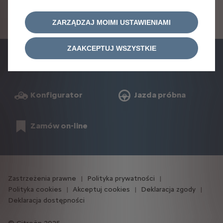
ZARZĄDZAJ MOIMI USTAWIENIAMI
ZAAKCEPTUJ WSZYSTKIE
Cenniki
Prośba o ofertę
Konfigurator
Jazda próbna
Zamów on-line
Zastrzeżenia prawne
Polityka prywatności
Polityka cookies
Akceptuj cookies
Deklaracja zgody
Deklaracja dostępności