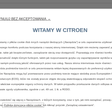
YNUUJ BEZ AKCEPTOWANIA →
SPRAWDŹ 
ONLINE!
WITAMY W CITROEN
SAMOCHO
stamy z plików cookie i/lub innych narzędzi śledzących („Narzędzia”) w celu zapewnienia użytkown
OD RĘKI
pszego komfortu podczas korzystania z naszej strony internetowej. Dzięki nim możemy zapewnić
je, takie jak bezpieczeństwo, zarządzanie siecią oraz dostępność. Poprawiają one również komfort
jonalność dzięki różnym funkcjom, takim jak rozpoznawanie języka czy zapamiętywanie wyników 
1. Skorzystaj z wygodnych f
 samym podnoszą jakość oferowanych przez nas usług. Nasza strona internetowa może również
dopasowanego do Ciebie.
dzia podmiotów trzecich w celu prezentowania reklam lepiej dopasowanych do preferencji użytko
2. Wybierz sposób finansowa
óre Narzędzia mogą być przetwarzane przez podmioty trzecie mające siedzibę poza Europejskim
3. Sfinalizuj zamówienie s
darczym (EOG), które nie zostały jeszcze objęte decyzją stwierdzającą odpowiedni stopień och
 właściwe europejskie organy ochrony danych. W takim przypadku przekazanie danych odbywa s
Przejdź do sklepu
awie zgody użytkownika, zgodnie z art. 49 ust. 1 lit. a RODO.
owiedzieć się więcej o Narzędziach, z których korzystamy, oraz o tym, jak nimi zarządzać, proszę
szą
„Polityką dotyczącą plików cookie”
lub kliknąć przycisk „Zarządzaj ustawieniami”.