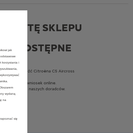
OFERTĘ SKLEPU
DY DOSTĘPNE
ikowi jak
 podstawowe
 korzystania i
wyszukiwania,
iltrów aby znaleźć Citroëna C5 Aircross
 wykorzystywać
wnika.
nia, wypełnij wniosek online.
 Obszarem
am lub z pomocą naszych doradców.
rony wydaną
ię na
 zapoznać się