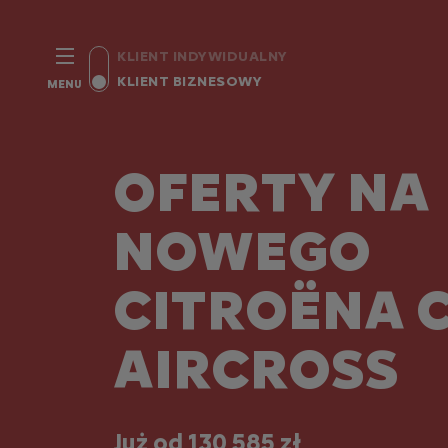
KLIENT INDYWIDUALNY
KLIENT BIZNESOWY
MENU
OFERTY NA
NOWEGO
CITROËNA 
AIRCROSS
Już od 130 585 zł