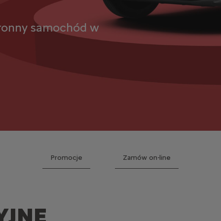
tronny samochód w
Promocje
Zamów on-line
YJNE