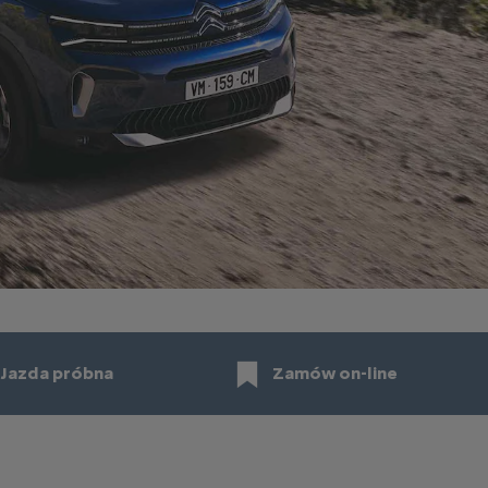
Jazda próbna
Zamów on-line