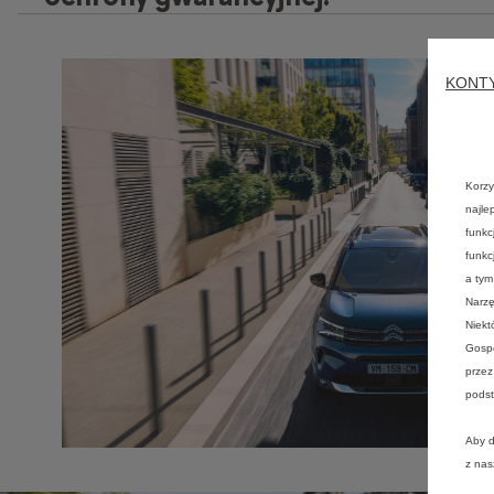
KONT
Korzy
najle
funkc
funkc
a tym
Narzę
Niekt
Gospo
przez
podst
Aby d
z na