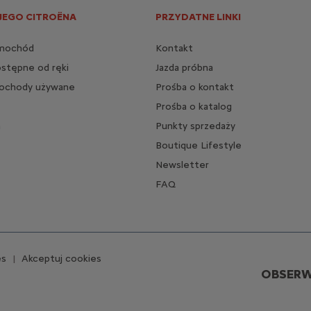
JEGO CITROËNA
PRZYDATNE LINKI
amochód
Kontakt
stępne od ręki
Jazda próbna
mochody używane
Prośba o kontakt
Prośba o katalog
n
Punkty sprzedaży
Boutique Lifestyle
Newsletter
FAQ
es
Akceptuj cookies
OBSERW