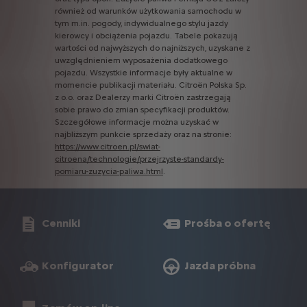
również
od
warunków
użytkowania
samochodu
w
tym
m.in.
pogody,
indywidualnego
stylu
jazdy
kierowcy
i
obciążenia
pojazdu.
Tabele
pokazują
wartości
od
najwyższych
do
najniższych,
uzyskane
z
uwzględnieniem
wyposażenia
dodatkowego
pojazdu.
Wszystkie
informacje
były
aktualne
w
momencie
publikacji
materiału.
Citroën
Polska
Sp.
z
o.o.
oraz
Dealerzy
marki
Citroën
zastrzegają
sobie
prawo
do
zmian
specyfikacji
produktów.
Szczegółowe
informacje
można
uzyskać
w
najbliższym
punkcie
sprzedaży
oraz
na
stronie:
https://www.citroen.pl/swiat-
citroena/technologie/przejrzyste-standardy-
pomiaru-zuzycia-paliwa.html
.
Cenniki
Prośba o ofertę
Konfigurator
Jazda próbna