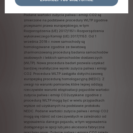
serwisu.
W
celu
poznania
szczegółów,
zapraszamy
do
salonów
dealerskich.
Podane
wartości
zużycia
paliwa
i
emisji
CO2
są
zmierzone
na
podstawie
procedury
WLTP
zgodnie
przepisami
prawa
europejskiego,
w
tym
Rozporządzenia
(UE)
2017/1151
i
Rozporządzenia
wykonawczego
Komisji
(UE)
2017/1153.
Od
1
września
2018
r.
nowe
samochody
są
homologowane
zgodnie
ze
światową
zharmonizowaną
procedurą
badania
samochodów
osobowych
i
lekkich
samochodów
dostawczych
(WLTP).
Nowa
procedura
badań
pozwala
uzyskać
bardziej
realistyczne
wyniki
zużycia
paliwa
i
emisji
CO2.
Procedura
WLTP
zastąpiła
dotychczasową
europejską
procedurę
homologacyjną
(NEDC).
Z
uwagi
na
warunki
pomiarów,
które
lepiej
oddają
rzeczywiste
warunki
eksploatacji
pojazdów
wartości
zużycia
paliwa
i
emisji
CO2uzyskane
zgodnie
z
procedurą
WLTP
mogą
być
w
wielu
przypadkach
wyższe
od
uzyskanych
na
podstawie
protokołu
NEDC.
Podane
wartości
zużycia
paliwa
i
emisji
CO2
mogą
się
różnić
od
rzeczywistych
w
zależności
od
wyposażenia
danego
pojazdu,
w
tym
wyposażenia
dostępnego
w
opcji
lub
jako
akcesoria
fabryczne
oraz
typu
opon.
Zużycie
paliwa
i
emisja
CO2
zależy