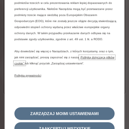
podmiotów trzecich w celu prezentowania reklam lepiej dopasowanych do
Szyby tylne dodatkowo przyciemniane
preferencji użytkownika. Niektóre Narzędzia mogą być przetwarzane przez
Panoramiczna kamera cofania 180° z Top Rear
podmioty trzecie mające siedzibę poza Europejskim Obszarem
Gospodarczym (EOG), które nie zostały jeszcze objęte decyzją stwierdzającą
Vision, czujniki parkowania przednie i tylne,
odpowiedni stopień ochrony wydaną przez właściwe europejskie organy
dodatkowe czujniki po bokach (Flank Guard)
ochrony danych. W takim przypadku przekazanie danych odbywa się na
Bezkluczykowy, zbliżeniowy dostęp i uruchamianie
podstawie zgody użytkownika, zgodnie z art. 49 ust. 1 lit. a RODO.
pojazdu
Nawigacja 3D z centralnym ekranem dotykowym
Aby dowiedzieć się więcej o Narzędziach, z których korzystamy, oraz o tym,
10'' HD
jak nimi zarządzać, proszę zapoznać się z naszą
„Polityką dotyczącą plików
cookie”
lub kliknąć przycisk „Zarządzaj ustawieniami”.
Dostępny w wersji z silnikiem elektrycznym
127 800 zł
Łączna cena katalogowa przed promocją
Polityka prywatności
brutto
Więcej szczegółów…
Informacje prawne
Niniejsza
informacja
nie
stanowi
oferty
w
ZARZĄDZAJ MOIMI USTAWIENIAMI
rozumieniu
art.
66
kodeksu
cywilnego.
Przepraszamy
za
możliwe
utrudnienia
w
działaniu
ZAAKCEPTUJ WSZYSTKIE