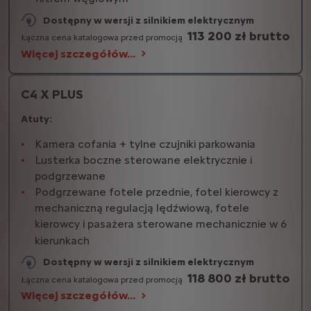
Dostępny w wersji z silnikiem elektrycznym
113 200 zł brutto
Łączna cena katalogowa przed promocją
Więcej szczegółów…
C4 X PLUS
Atuty:
Kamera cofania + tylne czujniki parkowania
Lusterka boczne sterowane elektrycznie i
podgrzewane
Podgrzewane fotele przednie, fotel kierowcy z
mechaniczną regulacją lędźwiową, fotele
kierowcy i pasażera sterowane mechanicznie w 6
kierunkach
Dostępny w wersji z silnikiem elektrycznym
118 800 zł brutto
Łączna cena katalogowa przed promocją
Więcej szczegółów…