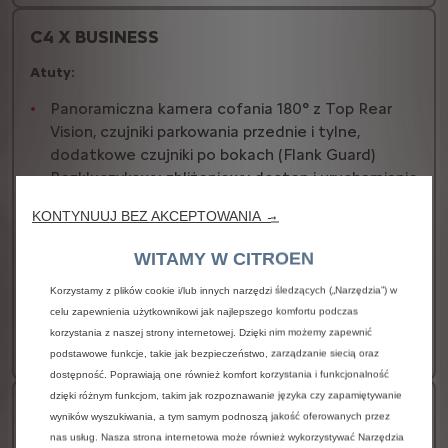
C4 X BUSINESS
Atuty:
Panoramiczna kamera cofania 180° z Top Rear
Vision, czujniki parkowania przednie i tylne,
dodatkowe czujniki po bokach (Flank Guard)
Bezkluczykowy, zbliżeniowy dostęp i uruchamianie
pojazdu
KONTYNUUJ BEZ AKCEPTOWANIA →
Nawigacja 3D z centralnym ekranem dotykowym
10'' HD
WITAMY W CITROEN
Dostępny w wersji z silnikiem elektrycznym
Korzystamy z plików cookie i/lub innych narzędzi śledzących („Narzędzia”) w
123 900 zł
Łączna cena katalogowa przed promocją
celu zapewnienia użytkownikowi jak najlepszego komfortu podczas
brutto
korzystania z naszej strony internetowej. Dzięki nim możemy zapewnić
Więcej szczegółów…
podstawowe funkcje, takie jak bezpieczeństwo, zarządzanie siecią oraz
dostępność. Poprawiają one również komfort korzystania i funkcjonalność
dzięki różnym funkcjom, takim jak rozpoznawanie języka czy zapamiętywanie
C4 X MAX
wyników wyszukiwania, a tym samym podnoszą jakość oferowanych przez
nas usług. Nasza strona internetowa może również wykorzystywać Narzędzia
Atuty: