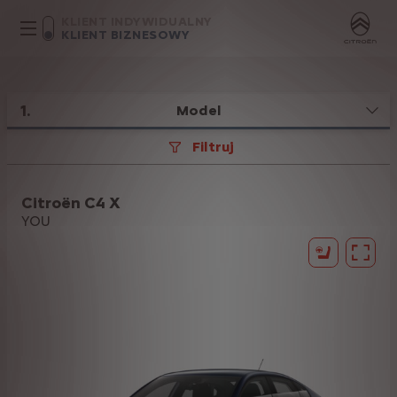
KLIENT INDYWIDUALNY
KLIENT BIZNESOWY
1
.
Model
Filtruj
Citroën C4 X
YOU